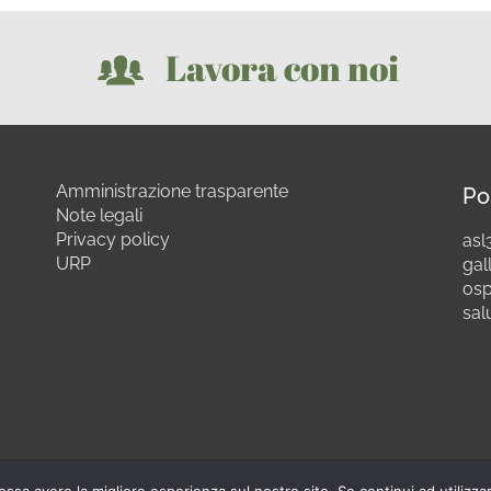
Lavora con noi
Amministrazione trasparente
Po
Note legali
Privacy policy
asl3
URP
gall
osp
sal