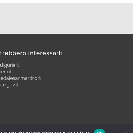
trebbero interessarti
.liguria.it
iera.it
edalesanmartino.it
ute.gov.it