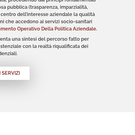
osa pubblica
(trasparenza, imparzialità,
entro dell’interesse aziendale la qualità
iani che accedono ai servizi socio-sanitari
mento Operativo Della Politica Aziendale
.
senta
una sintesi del percors
o fatto
per
istenziale con la realtà riqualificata
dei
denziali.
 SERVIZI