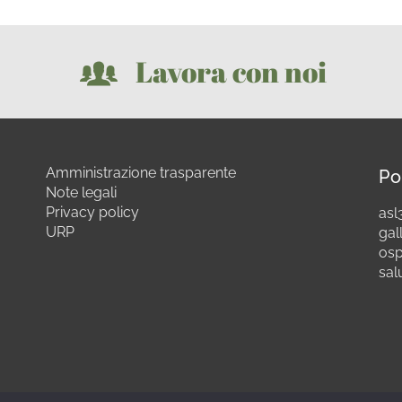
Lavora con noi
Amministrazione trasparente
Po
Note legali
Privacy policy
asl3
URP
gall
osp
sal