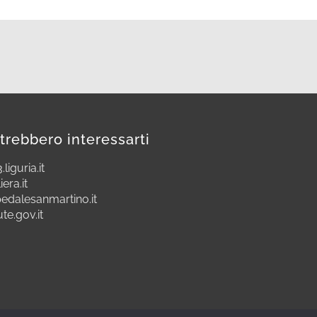
trebbero interessarti
.liguria.it
iera.it
edalesanmartino.it
ute.gov.it