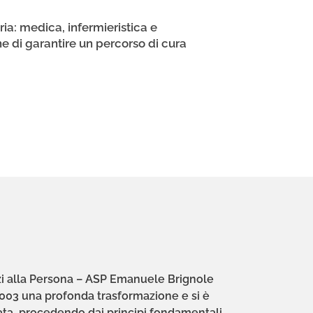
ria: medica, infermieristica e
ine di garantire un percorso di cura
izi alla Persona – ASP Emanuele Brignole
 2003 una profonda trasformazione e si è
ta, procedendo dai principi fondamentali