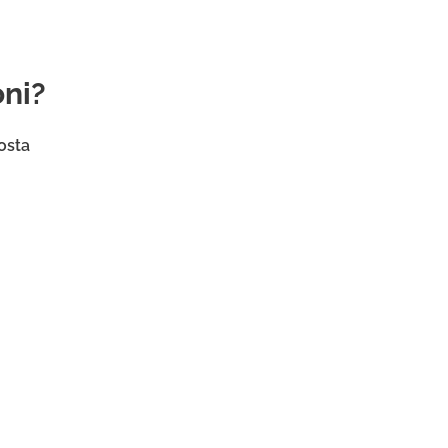
oni?
osta