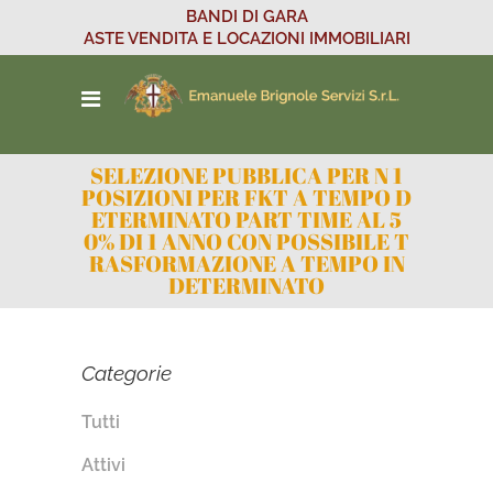
BANDI DI GARA
ASTE VENDITA E LOCAZIONI IMMOBILIARI
SELEZIONE PUBBLICA PER N 1
POSIZIONI PER FKT A TEMPO D
ETERMINATO PART TIME AL 5
0% DI 1 ANNO CON POSSIBILE T
RASFORMAZIONE A TEMPO IN
DETERMINATO
Categorie
Tutti
Attivi