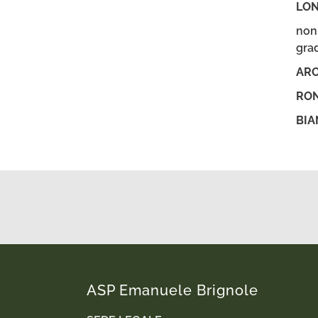
LON
non 
grad
ARO
RON
BIA
ASP Emanuele Brignole