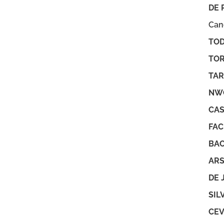
DE 
Can
TOD
TOR
TAR
NWO
CAS
FAC
BAC
ARSI
DE 
SIL
CEV