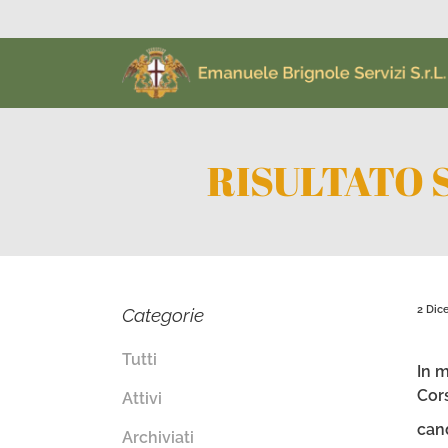
RISULTATO S
2 Dic
Categorie
Tutti
In m
Cors
Attivi
cand
Archiviati