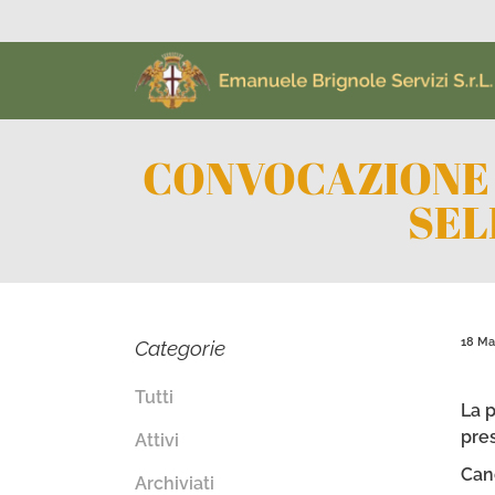
CONVOCAZIONE 
SEL
18 Ma
Categorie
Tutti
La p
pre
Attivi
Can
Archiviati