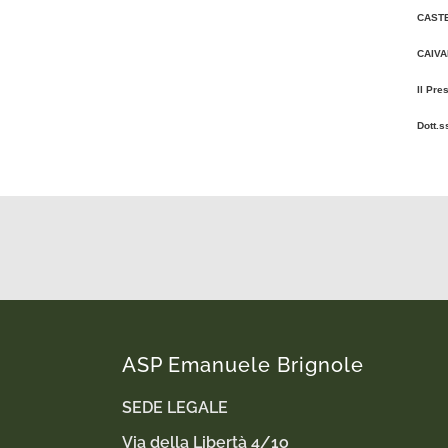
CAST
CAIVA
Il Pre
Dott.
ASP Emanuele Brignole
SEDE LEGALE
Via della Libertà 4/1o