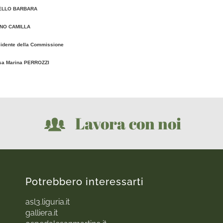
ELLO BARBARA
NO CAMILLA
sidente della Commissione
ssa Marina PERROZZI
Lavora con noi
Potrebbero interessarti
asl3.liguria.it
galliera.it