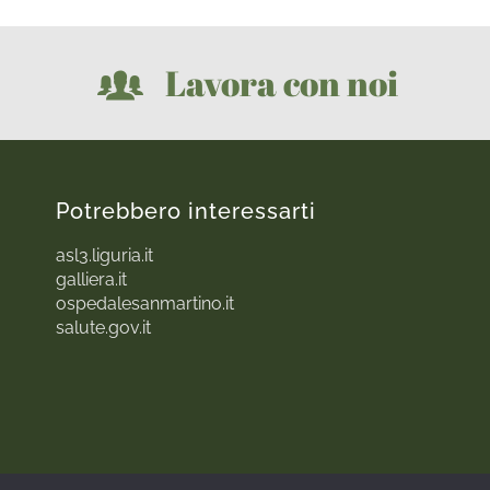
Lavora con noi
Potrebbero interessarti
asl3.liguria.it
galliera.it
ospedalesanmartino.it
salute.gov.it