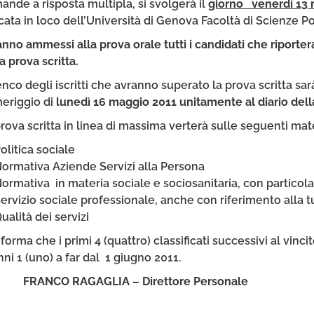
nde a risposta multipla, si svolgerà il
giorno venerdì 13 
cata in loco dell’Università di Genova Facoltà di Scienze Pol
anno ammessi alla prova orale tutti i candidati che riport
a prova scritta.
enco degli iscritti che avranno superato la prova scritta sa
eriggio di
lunedì 16 maggio 2011 unitamente al diario dell
rova scritta in linea di massima verterà sulle seguenti mat
olitica sociale
ormativa Aziende Servizi alla Persona
ormativa in materia sociale e sociosanitaria, con particola
ervizio sociale professionale, anche con riferimento alla tu
ualità dei servizi
nforma che i primi 4 (quattro) classificati successivi al vinc
nni 1 (uno) a far dal 1 giugno 2011.
ANCO RAGAGLIA – Direttore Personale