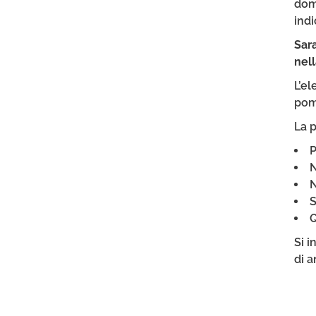
doma
indi
Sar
nell
L’el
pom
La p
P
N
N
S
Q
Si i
di a
FR