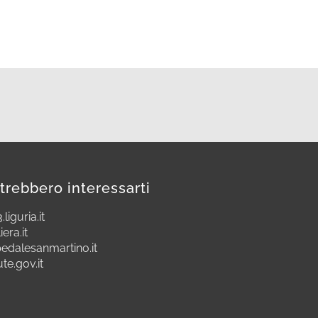
trebbero interessarti
.liguria.it
iera.it
edalesanmartino.it
ute.gov.it