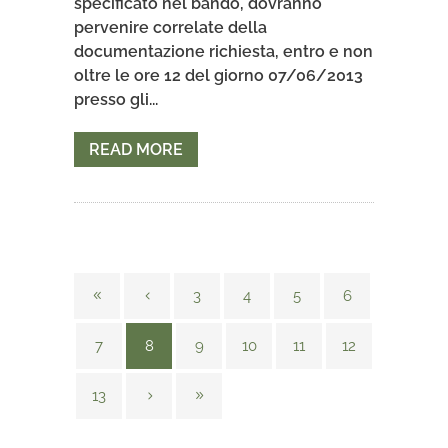
specificato nel bando, dovranno
pervenire correlate della
documentazione richiesta, entro e non
oltre le ore 12 del giorno 07/06/2013
presso gli...
READ MORE
3
4
5
6
7
8
9
10
11
12
13