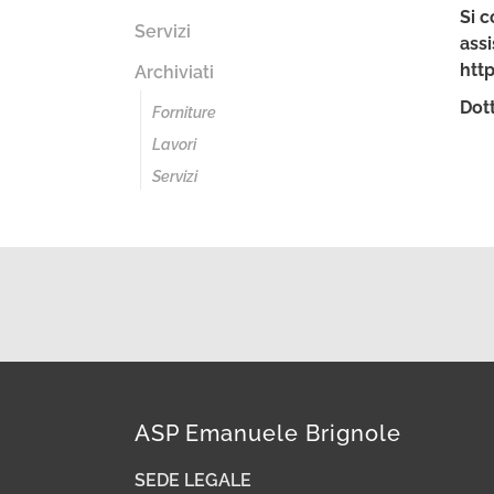
Si c
Servizi
assi
http
Archiviati
Dot
Forniture
Lavori
Servizi
ASP Emanuele Brignole
SEDE LEGALE