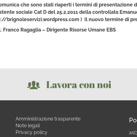
omunica che sono stati riaperti i termini di presentazione
stente sociale Cat D del 25.2.2011 della controllata Emanue
://brignoleservizi.wordpress.com ) Il nuovo termine di pre
t. Franco Ragaglia – Dirigente Risorse Umane EBS
Lavora con noi
Amministrazione trasparente
Po
Note legali
Privacy policy
asl3