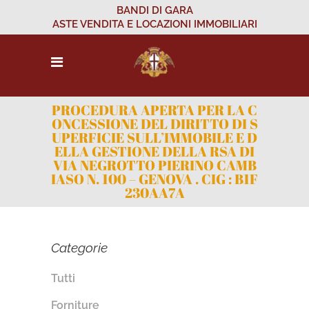
BANDI DI GARA
ASTE VENDITA E LOCAZIONI IMMOBILIARI
PROCEDURA APERTA PER LA C
ONCESSIONE DEL DIRITTO DI S
UPERFICIE SULL’IMMOBILE E D
ELLA GESTIONE DELLA RSA DI
VIA NEGROTTO PIERINO CAMB
IASO N. 100 – GENOVA . CIG : B1F
230AA7A
Categorie
Tutti
Forniture