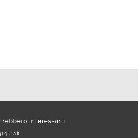
trebbero interessarti
.liguria.it