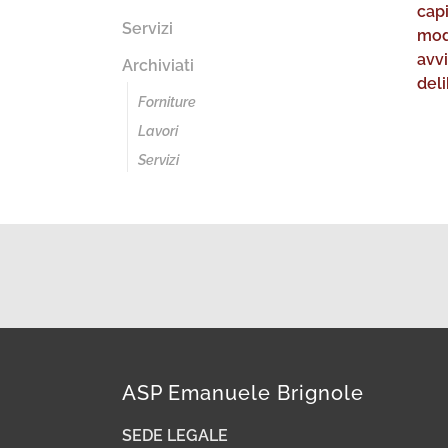
cap
Servizi
mod
avv
Archiviati
del
Forniture
Lavori
Servizi
ASP Emanuele Brignole
SEDE LEGALE