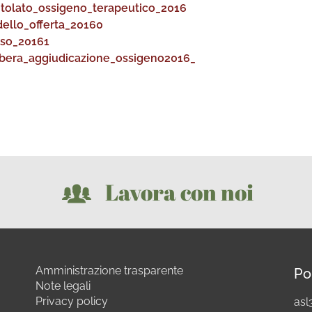
itolato_ossigeno_terapeutico_2016
ello_offerta_20160
iso_20161
ibera_aggiudicazione_ossigeno2016_
Lavora con noi
Amministrazione trasparente
Po
Note legali
Privacy policy
asl3