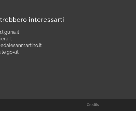
trebbero interessarti
.liguria.it
iera.it
edalesanmartino.it
ute.gov.it
Credits