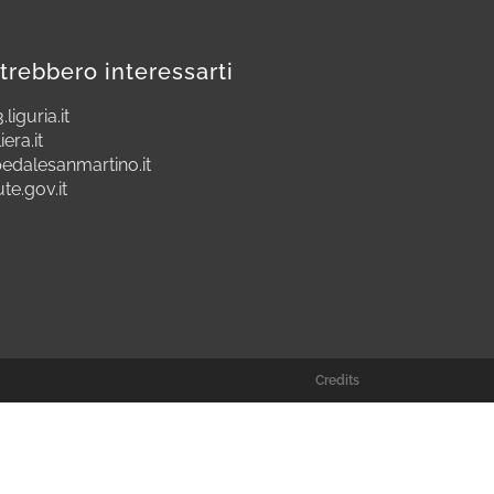
trebbero interessarti
.liguria.it
iera.it
edalesanmartino.it
ute.gov.it
Credits